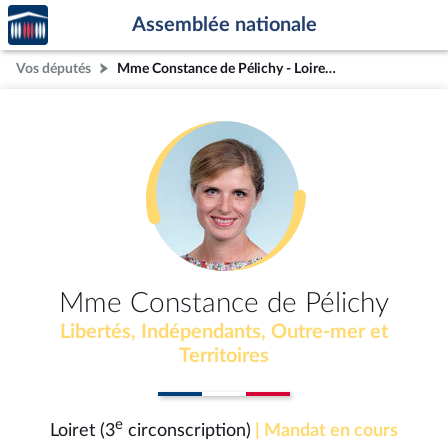
Accèder
Aller au contenu
Aller en bas de la page
Assemblée nationale
à la
page
Vos députés
Mme Constance de Pélichy - Loiret (3e circonscription)
d'accueil
Mme Constance de Pélichy
Libertés, Indépendants, Outre-mer et
Territoires
e
Loiret (3
circonscription)
| Mandat en cours