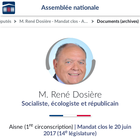
Accèder
Aller au contenu
Aller en bas de la page
Assemblée nationale
à la
page
éputés
M. René Dosière - Mandat clos - Aisne (1re circonscription)
Documents (archives)
d'accueil
M. René Dosière
Socialiste, écologiste et républicain
re
Aisne (1
circonscription)
| Mandat clos le 20 juin
e
2017 (14
législature)