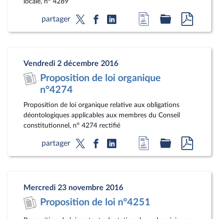
locale, n° 4289
Accéder
Accéder
Accéde
partager
à
au
au
la
dossier
docum
page
législatif
au
Vendredi 2 décembre 2016
du
format
Proposition de loi organique
document
pdf
n°4274
Proposition de loi organique relative aux obligations
déontologiques applicables aux membres du Conseil
constitutionnel, n° 4274 rectifié
Accéder
Accéder
Accéde
partager
à
au
au
la
dossier
docum
page
législatif
au
Mercredi 23 novembre 2016
du
format
Proposition de loi n°4251
document
pdf