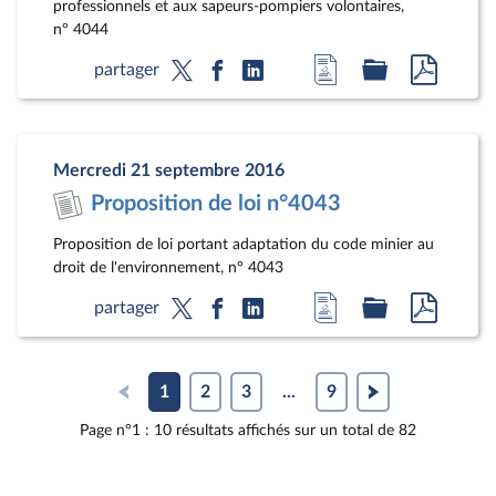
professionnels et aux sapeurs-pompiers volontaires,
n° 4044
Accéder
Accéder
Accéde
partager
à
au
au
la
dossier
docum
page
législatif
au
Mercredi 21 septembre 2016
du
format
Proposition de loi n°4043
document
pdf
Proposition de loi portant adaptation du code minier au
droit de l'environnement, n° 4043
Accéder
Accéder
Accéde
partager
à
au
au
la
dossier
docum
page
législatif
au
1
2
3
...
9
du
format
Page n°1 : 10 résultats affichés sur un total de 82
document
pdf