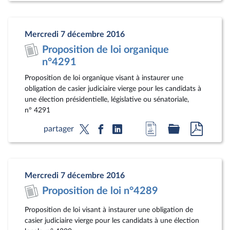
la
dossier
docum
page
législatif
au
Mercredi 7 décembre 2016
du
format
Proposition de loi organique
document
pdf
n°4291
Proposition de loi organique visant à instaurer une
obligation de casier judiciaire vierge pour les candidats à
une élection présidentielle, législative ou sénatoriale,
n° 4291
Accéder
Accéder
Accéde
partager
à
au
au
la
dossier
docum
page
législatif
au
Mercredi 7 décembre 2016
du
format
Proposition de loi n°4289
document
pdf
Proposition de loi visant à instaurer une obligation de
casier judiciaire vierge pour les candidats à une élection