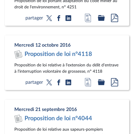
Proposition de loi portant adaptation du code minier au
droit de l'environnement, n° 4251
Accéder
Accéder
Accéde
partager
à
au
au
la
dossier
docum
page
législatif
au
Mercredi 12 octobre 2016
du
format
Proposition de loi n°4118
document
pdf
Proposition de loi relative à l'extension du délit d'entrave
à l'interruption volontaire de grossesse, n° 4118
Accéder
Accéder
Accéde
partager
à
au
au
la
dossier
docum
page
législatif
au
Mercredi 21 septembre 2016
du
format
Proposition de loi n°4044
document
pdf
Proposition de loi relative aux sapeurs-pompiers