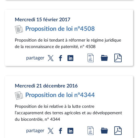
la
dossier
docum
page
législatif
au
Mercredi 15 février 2017
du
format
Proposition de loi n°4508
document
pdf
Proposition de loi tendant à réformer le régime juridique
de la reconnaissance de paternité, n° 4508
Accéder
Accéder
Accéde
partager
à
au
au
la
dossier
docum
page
législatif
au
Mercredi 21 décembre 2016
du
format
Proposition de loi n°4344
document
pdf
Proposition de loi relative à la lutte contre
l’accaparement des terres agricoles et au développement
du biocontrôle, n° 4344
Accéder
Accéder
Accéde
partager
à
au
au