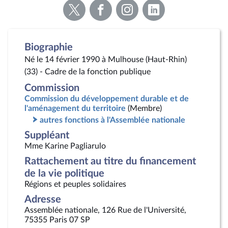
Voir
Voir
Voir
Voir
la
la
la
la
page
page
page
page
Twitter
Facebook
Instagram
Linkedin
Biographie
Né le 14 février 1990 à Mulhouse (Haut-Rhin)
(33) - Cadre de la fonction publique
Commission
Commission du développement durable et de
l'aménagement du territoire
(Membre)
autres fonctions à l'Assemblée nationale
Suppléant
Mme Karine Pagliarulo
Rattachement au titre du financement
de la vie politique
Régions et peuples solidaires
Adresse
Assemblée nationale, 126 Rue de l'Université,
75355 Paris 07 SP