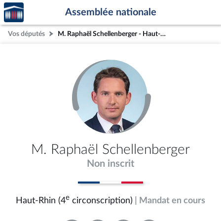
Accèder
Aller au contenu
Aller en bas de la page
Assemblée nationale
à la
page
Vos députés
M. Raphaël Schellenberger - Haut-Rhin (4e circonscription)
d'accueil
M. Raphaël Schellenberger
Non inscrit
e
Haut-Rhin (4
circonscription)
| Mandat en cours