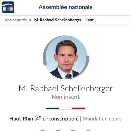
Accèder
Aller au contenu
Aller en bas de la page
Assemblée nationale
à la
page
Vos députés
M. Raphaël Schellenberger - Haut-Rhin (4e circonscription)
d'accueil
M. Raphaël Schellenberger
Non inscrit
e
Haut-Rhin (4
circonscription)
| Mandat en cours