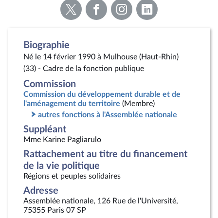
Voir
Voir
Voir
Voir
la
la
la
la
page
page
page
page
Twitter
Facebook
Instagram
Linkedin
Biographie
Né le 14 février 1990 à Mulhouse (Haut-Rhin)
(33) - Cadre de la fonction publique
Commission
Commission du développement durable et de
l'aménagement du territoire
(Membre)
autres fonctions à l'Assemblée nationale
Suppléant
Mme Karine Pagliarulo
Rattachement au titre du financement
de la vie politique
Régions et peuples solidaires
Adresse
Assemblée nationale, 126 Rue de l'Université,
75355 Paris 07 SP