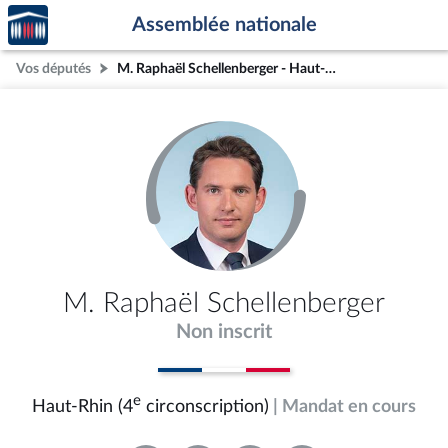
Accèder
Aller au contenu
Aller en bas de la page
Assemblée nationale
à la
page
Vos députés
M. Raphaël Schellenberger - Haut-Rhin (4e circonscription)
d'accueil
M. Raphaël Schellenberger
Non inscrit
e
Haut-Rhin (4
circonscription)
| Mandat en cours