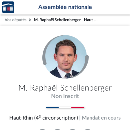
Accèder
Aller au contenu
Aller en bas de la page
Assemblée nationale
à la
page
Vos députés
M. Raphaël Schellenberger - Haut-Rhin (4e circonscription)
d'accueil
M. Raphaël Schellenberger
Non inscrit
e
Haut-Rhin (4
circonscription)
| Mandat en cours