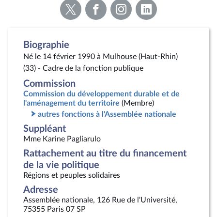
Voir
Voir
Voir
Voir
la
la
la
la
page
page
page
page
Twitter
Facebook
Instagram
Linkedin
Biographie
Né le 14 février 1990 à Mulhouse (Haut-Rhin)
(33) - Cadre de la fonction publique
Commission
Commission du développement durable et de
l'aménagement du territoire
(Membre)
autres fonctions à l'Assemblée nationale
Suppléant
Mme Karine Pagliarulo
Rattachement au titre du financement
de la vie politique
Régions et peuples solidaires
Adresse
Assemblée nationale, 126 Rue de l'Université,
75355 Paris 07 SP