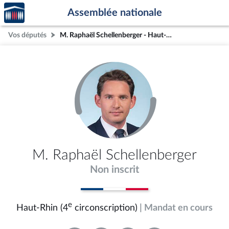
Accèder
Aller au contenu
Aller en bas de la page
Assemblée nationale
à la
page
Vos députés
M. Raphaël Schellenberger - Haut-Rhin (4e circonscription)
d'accueil
M. Raphaël Schellenberger
Non inscrit
e
Haut-Rhin (4
circonscription)
| Mandat en cours