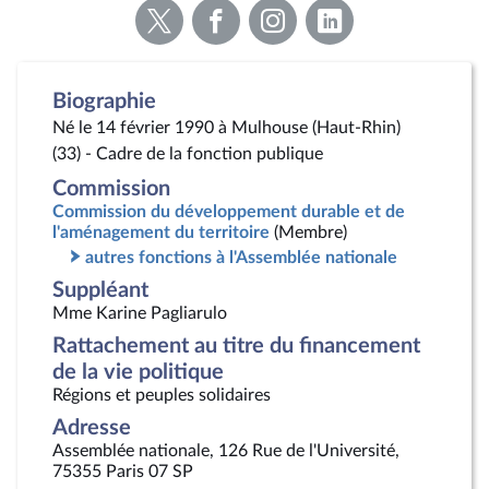
Voir
Voir
Voir
Voir
la
la
la
la
page
page
page
page
Twitter
Facebook
Instagram
Linkedin
Biographie
Né le 14 février 1990 à Mulhouse (Haut-Rhin)
(33) - Cadre de la fonction publique
Commission
Commission du développement durable et de
l'aménagement du territoire
(Membre)
autres fonctions à l'Assemblée nationale
Suppléant
Mme Karine Pagliarulo
Rattachement au titre du financement
de la vie politique
Régions et peuples solidaires
Adresse
Assemblée nationale, 126 Rue de l'Université,
75355 Paris 07 SP