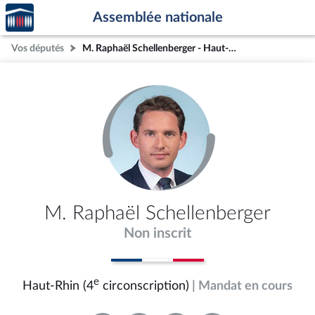
Accèder
Aller au contenu
Aller en bas de la page
Assemblée nationale
à la
page
Vos députés
M. Raphaël Schellenberger - Haut-Rhin (4e circonscription)
d'accueil
M. Raphaël Schellenberger
Non inscrit
e
Haut-Rhin (4
circonscription)
| Mandat en cours