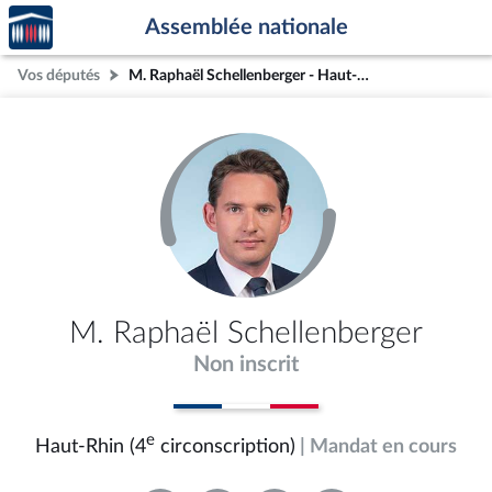
Accèder
Aller au contenu
Aller en bas de la page
Assemblée nationale
à la
page
Vos députés
M. Raphaël Schellenberger - Haut-Rhin (4e circonscription)
d'accueil
M. Raphaël Schellenberger
Non inscrit
e
Haut-Rhin (4
circonscription)
| Mandat en cours