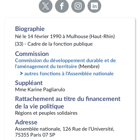
Voir
Voir
Voir
Voir
la
la
la
la
page
page
page
page
Twitter
Facebook
Instagram
Linkedin
Biographie
Né le 14 février 1990 à Mulhouse (Haut-Rhin)
(33) - Cadre de la fonction publique
Commission
Commission du développement durable et de
l'aménagement du territoire
(Membre)
autres fonctions à l'Assemblée nationale
Suppléant
Mme Karine Pagliarulo
Rattachement au titre du financement
de la vie politique
Régions et peuples solidaires
Adresse
Assemblée nationale, 126 Rue de l'Université,
75355 Paris 07 SP