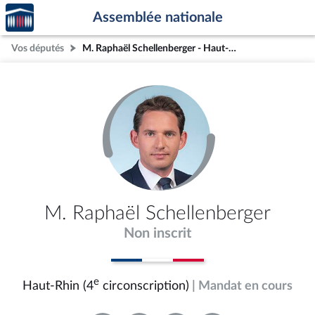
Accèder
Aller au contenu
Aller en bas de la page
Assemblée nationale
à la
page
Vos députés
M. Raphaël Schellenberger - Haut-Rhin (4e circonscription)
d'accueil
M. Raphaël Schellenberger
Non inscrit
e
Haut-Rhin (4
circonscription)
| Mandat en cours