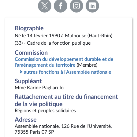
Voir
Voir
Voir
Voir
la
la
la
la
page
page
page
page
Twitter
Facebook
Instagram
Linkedin
Biographie
Né le 14 février 1990 à Mulhouse (Haut-Rhin)
(33) - Cadre de la fonction publique
Commission
Commission du développement durable et de
l'aménagement du territoire
(Membre)
autres fonctions à l'Assemblée nationale
Suppléant
Mme Karine Pagliarulo
Rattachement au titre du financement
de la vie politique
Régions et peuples solidaires
Adresse
Assemblée nationale, 126 Rue de l'Université,
75355 Paris 07 SP