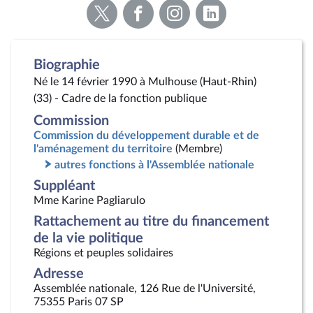
Voir
Voir
Voir
Voir
la
la
la
la
page
page
page
page
Twitter
Facebook
Instagram
Linkedin
Biographie
Né le 14 février 1990 à Mulhouse (Haut-Rhin)
(33) - Cadre de la fonction publique
Commission
Commission du développement durable et de
l'aménagement du territoire
(Membre)
autres fonctions à l'Assemblée nationale
Suppléant
Mme Karine Pagliarulo
Rattachement au titre du financement
de la vie politique
Régions et peuples solidaires
Adresse
Assemblée nationale, 126 Rue de l'Université,
75355 Paris 07 SP