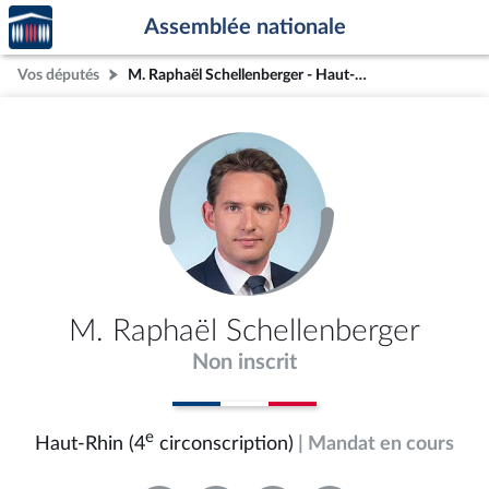
Accèder
Aller au contenu
Aller en bas de la page
Assemblée nationale
à la
page
Vos députés
M. Raphaël Schellenberger - Haut-Rhin (4e circonscription)
d'accueil
M. Raphaël Schellenberger
Non inscrit
e
Haut-Rhin (4
circonscription)
| Mandat en cours