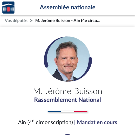
Accèder
Aller au contenu
Aller en bas de la page
Assemblée nationale
à la
page
Vos députés
M. Jérôme Buisson - Ain (4e circonscription)
d'accueil
M. Jérôme Buisson
Rassemblement National
e
Ain (4
circonscription)
| Mandat en cours