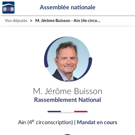
Accèder
Aller au contenu
Aller en bas de la page
Assemblée nationale
à la
page
Vos députés
M. Jérôme Buisson - Ain (4e circonscription)
d'accueil
M. Jérôme Buisson
Rassemblement National
e
Ain (4
circonscription)
| Mandat en cours