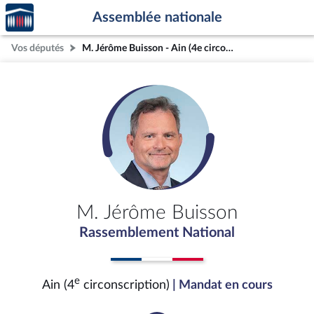
Accèder
Aller au contenu
Aller en bas de la page
Assemblée nationale
à la
page
Vos députés
M. Jérôme Buisson - Ain (4e circonscription)
d'accueil
M. Jérôme Buisson
Rassemblement National
e
Ain (4
circonscription)
| Mandat en cours