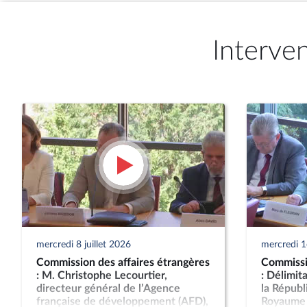
Interve
mercredi 8 juillet 2026
mercredi 1e
Commission des affaires étrangères
Commissio
: M. Christophe Lecourtier,
: Délimit
directeur général de l’Agence
la Républ
française de développement (AFD),
Royaume 