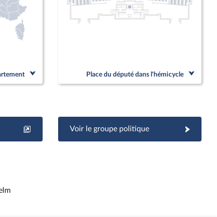
partement
Place du député dans l'hémicycle
Voir le groupe politique
elm