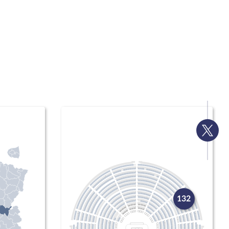
Voir
la
page
Twitte
132