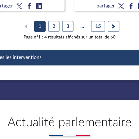
l de coordination du
rtager
partager
n exil
1
2
3
...
15
Page n°1 : 4 résultats affichés sur un total de 60
es les interventions
Actualité parlementaire