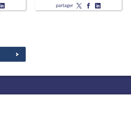
Gouvernements français et
partager
surinamais