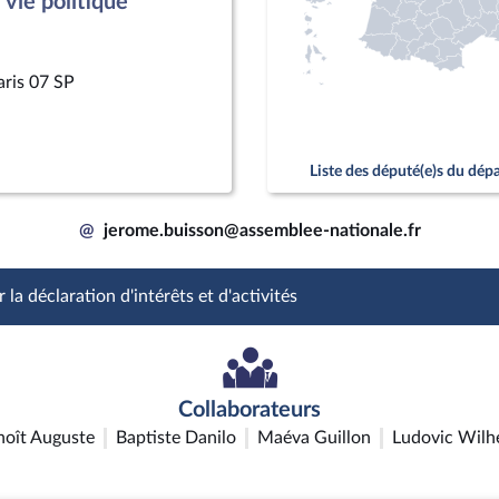
vie politique
aris 07 SP
Liste des député(e)s du dé
@
jerome.buisson@assemblee-nationale.fr
 la déclaration d'intérêts et d'activités
Collaborateurs
noît Auguste
Baptiste Danilo
Maéva Guillon
Ludovic Wilh