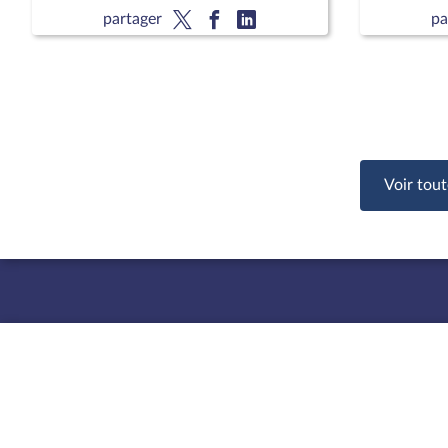
sur les activités et les perspectives
du Consei
partager
pa
du groupe AFD
Belarus e
Voir tout