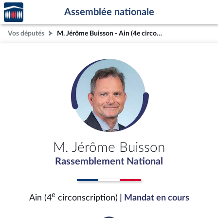
Accèder
Aller au contenu
Aller en bas de la page
Assemblée nationale
à la
page
Vos députés
M. Jérôme Buisson - Ain (4e circonscription)
d'accueil
M. Jérôme Buisson
Rassemblement National
e
Ain (4
circonscription)
| Mandat en cours