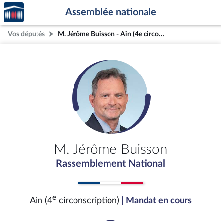
Accèder
Aller au contenu
Aller en bas de la page
Assemblée nationale
à la
page
Vos députés
M. Jérôme Buisson - Ain (4e circonscription)
d'accueil
M. Jérôme Buisson
Rassemblement National
e
Ain (4
circonscription)
| Mandat en cours