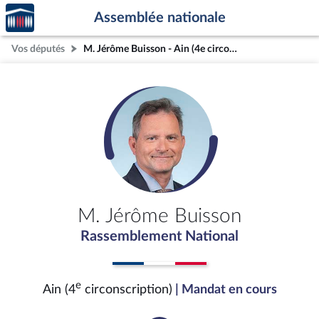
Accèder
Aller au contenu
Aller en bas de la page
Assemblée nationale
à la
page
Vos députés
M. Jérôme Buisson - Ain (4e circonscription)
d'accueil
M. Jérôme Buisson
Rassemblement National
e
Ain (4
circonscription)
| Mandat en cours