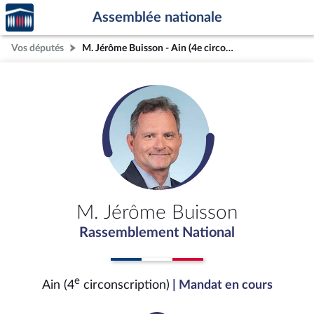
Accèder
Aller au contenu
Aller en bas de la page
Assemblée nationale
à la
page
Vos députés
M. Jérôme Buisson - Ain (4e circonscription)
d'accueil
M. Jérôme Buisson
Rassemblement National
e
Ain (4
circonscription)
| Mandat en cours