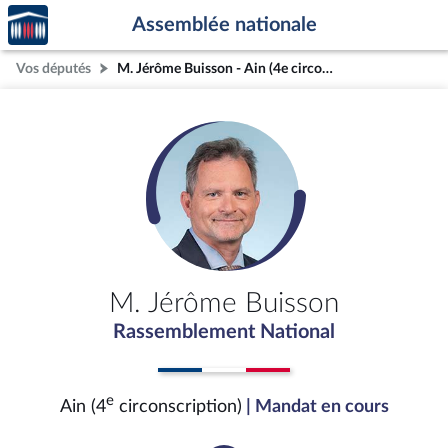
Accèder
Aller au contenu
Aller en bas de la page
Assemblée nationale
à la
page
Vos députés
M. Jérôme Buisson - Ain (4e circonscription)
d'accueil
M. Jérôme Buisson
Rassemblement National
e
Ain (4
circonscription)
| Mandat en cours