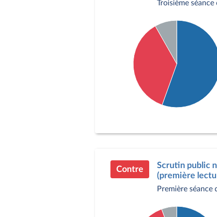
Troisième séance 
Détail du diagramme :
Pour : 304 députés
Contre : 199 députés
Abstention : 45 député
Scrutin public 
Contre
(première lectu
Première séance 