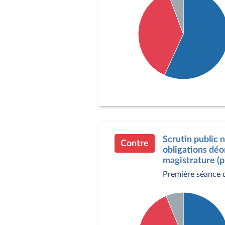
Détail du diagramme :
Pour : 301 députés
Contre : 198 députés
Abstention : 30 député
Scrutin public n
Contre
obligations déo
magistrature (p
Première séance 