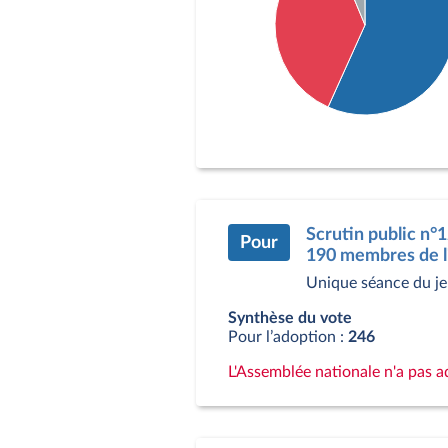
Détail du diagramme :
Pour : 299 députés
Contre : 195 députés
Abstention : 33 député
Scrutin public n°
Pour
190 membres de l'A
Unique séance du je
Synthèse du vote
Pour l’adoption :
246
L'Assemblée nationale n'a pas 