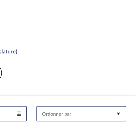
slature)
)
Ordonner par
Intervalle