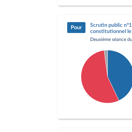
Pour : 241 députés
Contre : 262 députés
Abstention : 29 député
Scrutin public n°1
Pour
constitutionnel le
Deuxième séance du
Détail du diagramme :
Pour : 227 députés
Contre : 291 députés
Abstention : 11 député