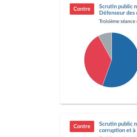
Scrutin public 
Contre
Défenseur des d
Troisième séance 
Détail du diagramme :
Pour : 304 députés
Contre : 200 députés
Abstention : 44 député
Scrutin public n
Contre
corruption et à