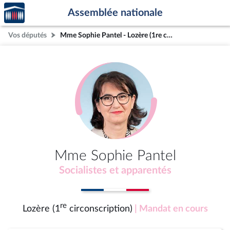
Accèder
Aller au contenu
Aller en bas de la page
Assemblée nationale
à la
page
Vos députés
Mme Sophie Pantel - Lozère (1re circonscription)
d'accueil
Mme Sophie Pantel
Socialistes et apparentés
re
Lozère (1
circonscription)
| Mandat en cours