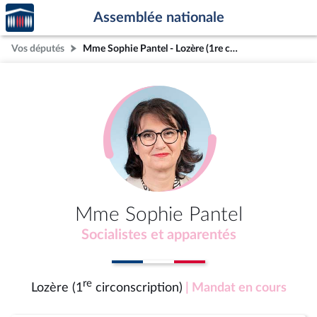
Accèder
Aller au contenu
Aller en bas de la page
Assemblée nationale
à la
page
Vos députés
Mme Sophie Pantel - Lozère (1re circonscription)
d'accueil
Mme Sophie Pantel
Socialistes et apparentés
re
Lozère (1
circonscription)
| Mandat en cours