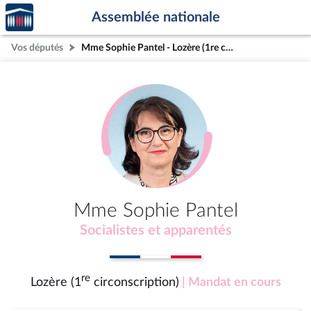
Accèder
Aller au contenu
Aller en bas de la page
Assemblée nationale
à la
page
Vos députés
Mme Sophie Pantel - Lozère (1re circonscription)
d'accueil
Mme Sophie Pantel
Socialistes et apparentés
re
Lozère (1
circonscription)
| Mandat en cours