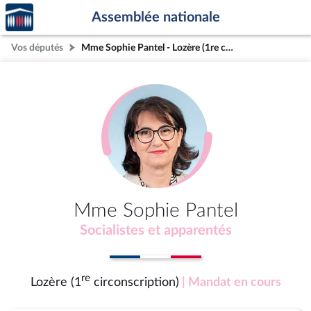
Accèder
Aller au contenu
Aller en bas de la page
Assemblée nationale
à la
page
Vos députés
Mme Sophie Pantel - Lozère (1re circonscription)
d'accueil
Mme Sophie Pantel
Socialistes et apparentés
re
Lozère (1
circonscription)
| Mandat en cours