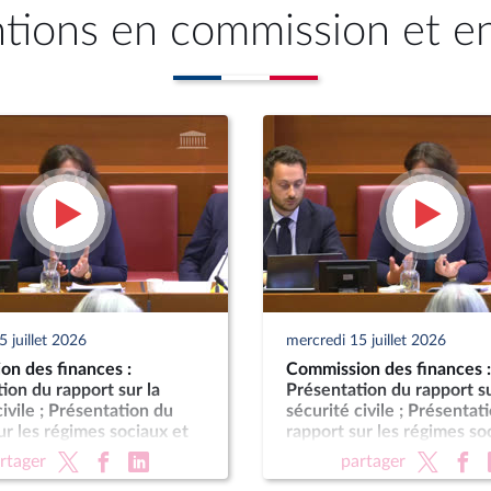
ntions en commission et e
 juillet 2026
mercredi 15 juillet 2026
on des finances :
Commission des finances :
ion du rapport sur la
Présentation du rapport su
civile ; Présentation du
sécurité civile ; Présentat
ur les régimes sociaux et
rapport sur les régimes so
te de l’enseignement
de retraite de l’enseigne
rtager
partager
 et de la recherche
supérieur et de la recher