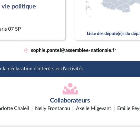
vie politique
aris 07 SP
Liste des député(e)s du dé
@
sophie.pantel@assemblee-nationale.fr
 la déclaration d'intérêts et d'activités
Collaborateurs
rlotte Chaleil
Nelly Frontanau
Axelle Migevant
Emilie Re