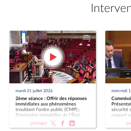
Interve
mardi 21 juillet 2026
mercredi 15
2ème séance : Offrir des réponses
Commissi
immédiates aux phénomènes
Présentat
troublant l’ordre public (CMP) ;
sécurité 
Patrimoine immobilier de l’État
rapport s
(CMP)
de retrai
partager
pa
supérieur