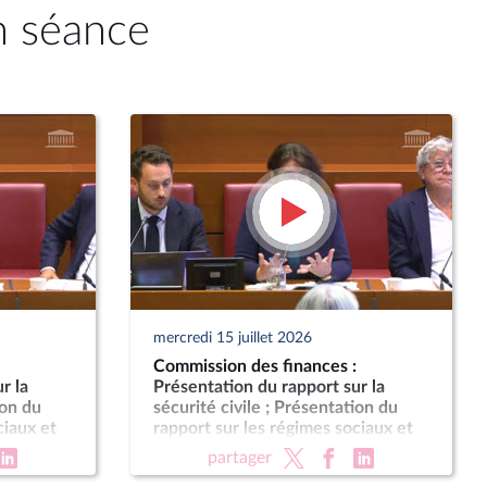
n séance
mercredi 15 juillet 2026
Commission des finances :
r la
Présentation du rapport sur la
ion du
sécurité civile ; Présentation du
ciaux et
rapport sur les régimes sociaux et
ment
de retraite de l’enseignement
partager
che
supérieur et de la recherche