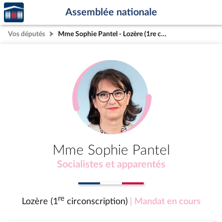
Accèder
Aller au contenu
Aller en bas de la page
Assemblée nationale
à la
page
Vos députés
Mme Sophie Pantel - Lozère (1re circonscription)
d'accueil
Mme Sophie Pantel
Socialistes et apparentés
re
Lozère (1
circonscription)
| Mandat en cours