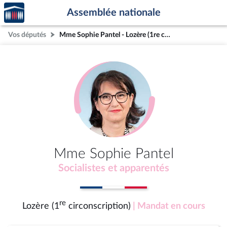
Accèder
Aller au contenu
Aller en bas de la page
Assemblée nationale
à la
page
Vos députés
Mme Sophie Pantel - Lozère (1re circonscription)
d'accueil
Mme Sophie Pantel
Socialistes et apparentés
re
Lozère (1
circonscription)
| Mandat en cours