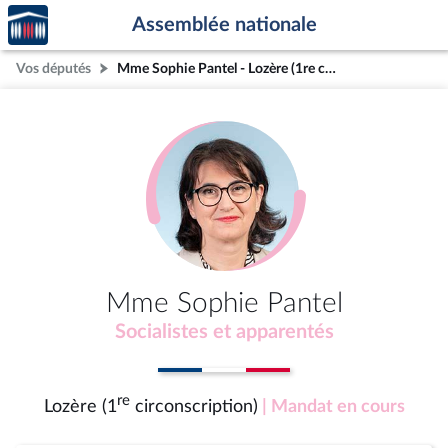
Accèder
Aller au contenu
Aller en bas de la page
Assemblée nationale
à la
page
Vos députés
Mme Sophie Pantel - Lozère (1re circonscription)
d'accueil
Mme Sophie Pantel
Socialistes et apparentés
re
Lozère (1
circonscription)
| Mandat en cours