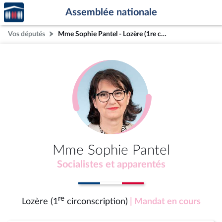
Accèder
Aller au contenu
Aller en bas de la page
Assemblée nationale
à la
page
Vos députés
Mme Sophie Pantel - Lozère (1re circonscription)
d'accueil
Mme Sophie Pantel
Socialistes et apparentés
re
Lozère (1
circonscription)
| Mandat en cours