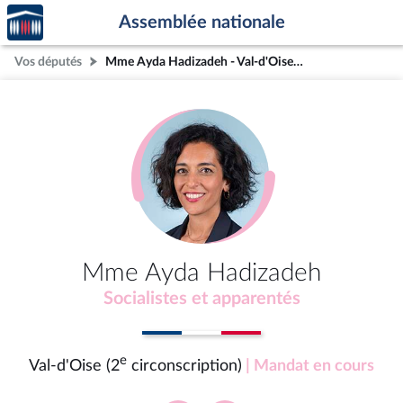
Accèder
Aller au contenu
Aller en bas de la page
Assemblée nationale
à la
page
Vos députés
Mme Ayda Hadizadeh - Val-d'Oise (2e circonscription)
d'accueil
Mme Ayda Hadizadeh
Socialistes et apparentés
e
Val-d'Oise (2
circonscription)
| Mandat en cours