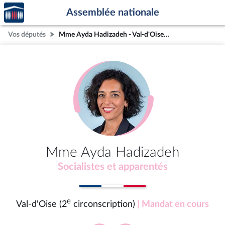
Accèder
Aller au contenu
Aller en bas de la page
Assemblée nationale
à la
page
Vos députés
Mme Ayda Hadizadeh - Val-d'Oise (2e circonscription)
d'accueil
Mme Ayda Hadizadeh
Socialistes et apparentés
e
Val-d'Oise (2
circonscription)
| Mandat en cours