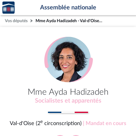
Accèder
Aller au contenu
Aller en bas de la page
Assemblée nationale
à la
page
Vos députés
Mme Ayda Hadizadeh - Val-d'Oise (2e circonscription)
d'accueil
Mme Ayda Hadizadeh
Socialistes et apparentés
e
Val-d'Oise (2
circonscription)
| Mandat en cours