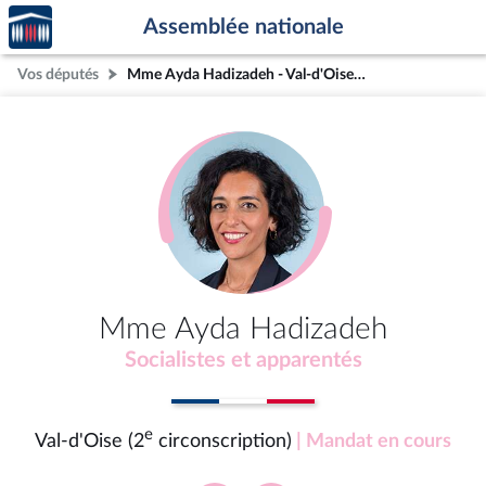
Accèder
Aller au contenu
Aller en bas de la page
Assemblée nationale
à la
page
Vos députés
Mme Ayda Hadizadeh - Val-d'Oise (2e circonscription)
d'accueil
Mme Ayda Hadizadeh
Socialistes et apparentés
e
Val-d'Oise (2
circonscription)
| Mandat en cours