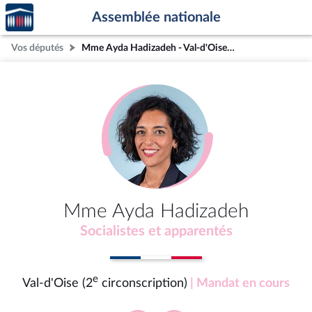
Accèder
Aller au contenu
Aller en bas de la page
Assemblée nationale
à la
page
Vos députés
Mme Ayda Hadizadeh - Val-d'Oise (2e circonscription)
d'accueil
Mme Ayda Hadizadeh
Socialistes et apparentés
e
Val-d'Oise (2
circonscription)
| Mandat en cours