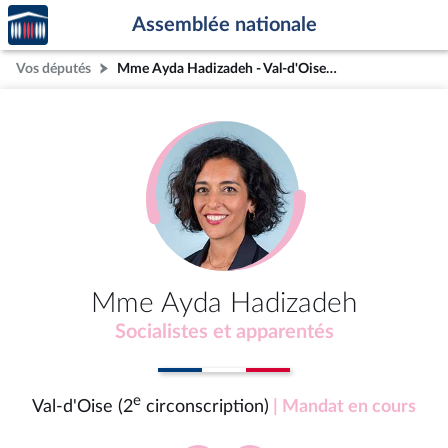
Accèder
Aller au contenu
Aller en bas de la page
Assemblée nationale
à la
page
Vos députés
Mme Ayda Hadizadeh - Val-d'Oise (2e circonscription)
d'accueil
Mme Ayda Hadizadeh
Socialistes et apparentés
e
Val-d'Oise (2
circonscription)
| Mandat en cours