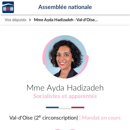
Accèder
Aller au contenu
Aller en bas de la page
Assemblée nationale
à la
page
Vos députés
Mme Ayda Hadizadeh - Val-d'Oise (2e circonscription)
d'accueil
Mme Ayda Hadizadeh
Socialistes et apparentés
e
Val-d'Oise (2
circonscription)
| Mandat en cours