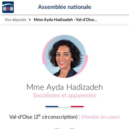
Accèder
Aller au contenu
Aller en bas de la page
Assemblée nationale
à la
page
Vos députés
Mme Ayda Hadizadeh - Val-d'Oise (2e circonscription)
d'accueil
Mme Ayda Hadizadeh
Socialistes et apparentés
e
Val-d'Oise (2
circonscription)
| Mandat en cours