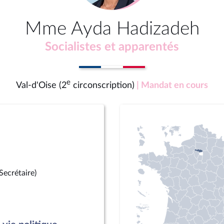
Mme Ayda Hadizadeh
Socialistes et apparentés
e
Val-d'Oise (2
circonscription)
| Mandat en cours
(Secrétaire)