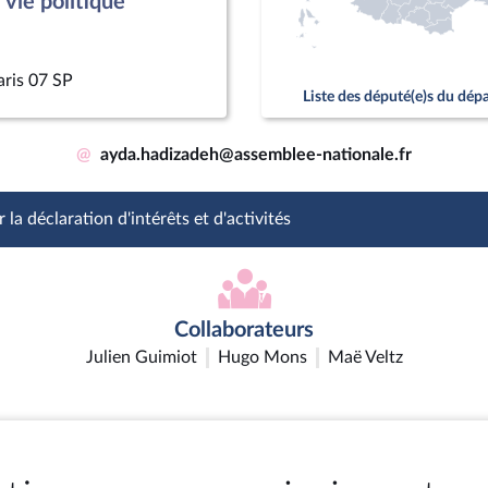
vie politique
aris 07 SP
Liste des député(e)s du dé
@
ayda.hadizadeh@assemblee-nationale.fr
 la déclaration d'intérêts et d'activités
Collaborateurs
Julien Guimiot
Hugo Mons
Maë Veltz