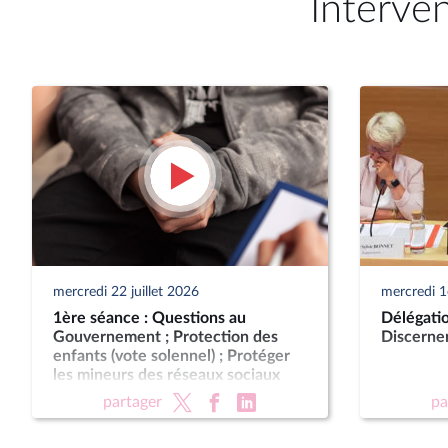
Interve
mercredi 22 juillet 2026
mercredi 1e
1ère séance : Questions au
Délégatio
Gouvernement ; Protection des
Discerne
enfants (vote solennel) ; Protéger
les mineurs des réseaux sociaux
(CMP)
partager
pa