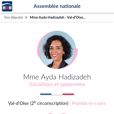
Accèder
Aller au contenu
Aller en bas de la page
Assemblée nationale
à la
page
Vos députés
Mme Ayda Hadizadeh - Val-d'Oise (2e circonscription)
d'accueil
Mme Ayda Hadizadeh
Socialistes et apparentés
e
Val-d'Oise (2
circonscription)
| Mandat en cours