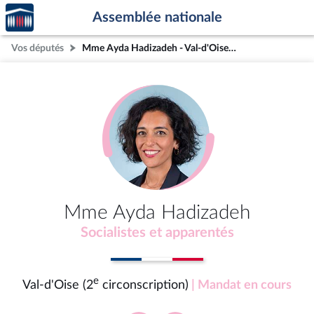
Accèder
Aller au contenu
Aller en bas de la page
Assemblée nationale
à la
page
Vos députés
Mme Ayda Hadizadeh - Val-d'Oise (2e circonscription)
d'accueil
Mme Ayda Hadizadeh
Socialistes et apparentés
e
Val-d'Oise (2
circonscription)
| Mandat en cours