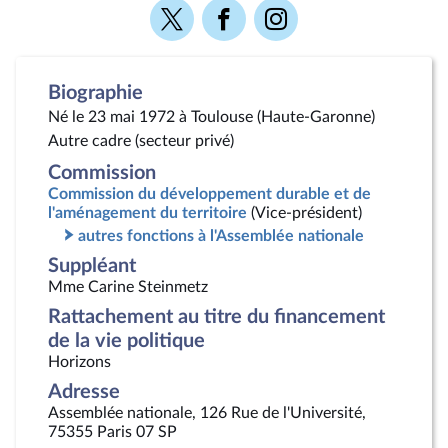
Voir
Voir
Voir
la
la
la
page
page
page
Twitter
Facebook
Instagram
Biographie
Né le 23 mai 1972 à Toulouse (Haute-Garonne)
Autre cadre (secteur privé)
Commission
Commission du développement durable et de
l'aménagement du territoire
(Vice-président)
autres fonctions à l'Assemblée nationale
Suppléant
Mme Carine Steinmetz
Rattachement au titre du financement
de la vie politique
Horizons
Adresse
Assemblée nationale, 126 Rue de l'Université,
75355 Paris 07 SP