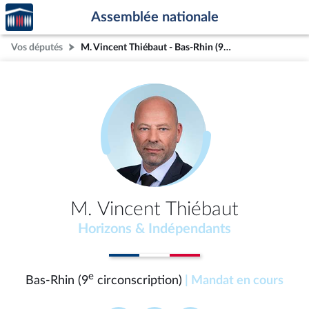
Accèder
Aller au contenu
Aller en bas de la page
Assemblée nationale
à la
page
Vos députés
M. Vincent Thiébaut - Bas-Rhin (9e circonscription)
d'accueil
M. Vincent Thiébaut
Horizons & Indépendants
e
Bas-Rhin (9
circonscription)
| Mandat en cours