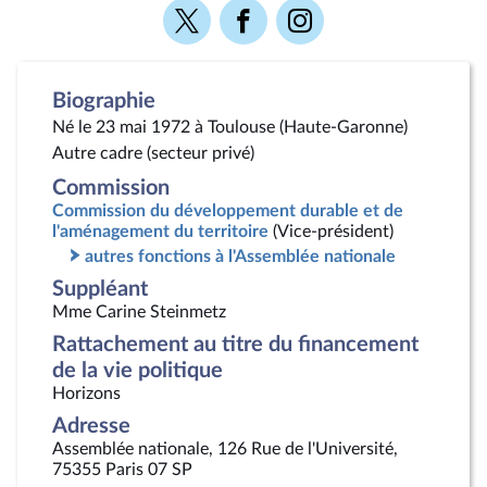
Voir
Voir
Voir
la
la
la
page
page
page
Twitter
Facebook
Instagram
Biographie
Né le 23 mai 1972 à Toulouse (Haute-Garonne)
Autre cadre (secteur privé)
Commission
Commission du développement durable et de
l'aménagement du territoire
(Vice-président)
autres fonctions à l'Assemblée nationale
Suppléant
Mme Carine Steinmetz
Rattachement au titre du financement
de la vie politique
Horizons
Adresse
Assemblée nationale, 126 Rue de l'Université,
75355 Paris 07 SP