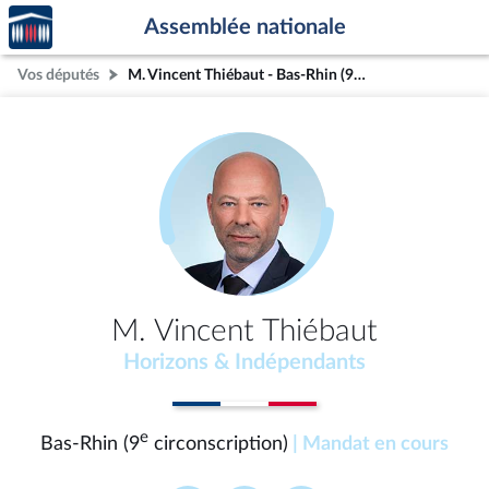
Accèder
Aller au contenu
Aller en bas de la page
Assemblée nationale
à la
page
Vos députés
M. Vincent Thiébaut - Bas-Rhin (9e circonscription)
d'accueil
M. Vincent Thiébaut
Horizons & Indépendants
e
Bas-Rhin (9
circonscription)
| Mandat en cours