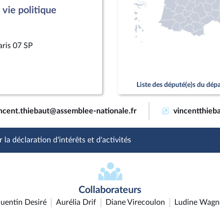
vie politique
aris 07 SP
Liste des député(e)s du dé
ncent.thiebaut@assemblee-nationale.fr
vincentthieba
 la déclaration d'intérêts et d'activités
Collaborateurs
uentin Desiré
Aurélia Drif
Diane Virecoulon
Ludine Wagn