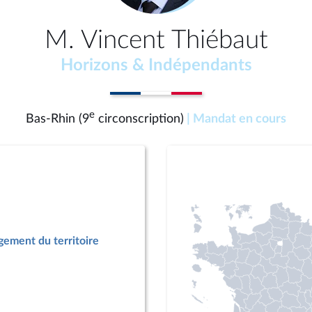
M. Vincent Thiébaut
Horizons & Indépendants
e
Bas-Rhin (9
circonscription)
| Mandat en cours
ement du territoire