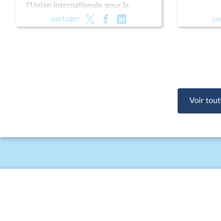
l’Union internationale pour la
conservation de la nature (UICN)
partager
pa
Voir tout