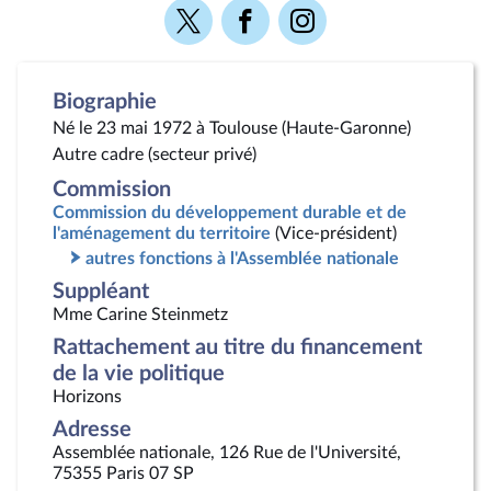
Voir
Voir
Voir
la
la
la
page
page
page
Twitter
Facebook
Instagram
Biographie
Né le 23 mai 1972 à Toulouse (Haute-Garonne)
Autre cadre (secteur privé)
Commission
Commission du développement durable et de
l'aménagement du territoire
(Vice-président)
autres fonctions à l'Assemblée nationale
Suppléant
Mme Carine Steinmetz
Rattachement au titre du financement
de la vie politique
Horizons
Adresse
Assemblée nationale, 126 Rue de l'Université,
75355 Paris 07 SP