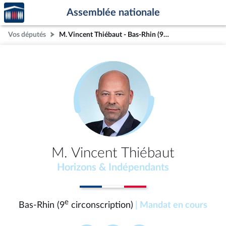
Accèder
Aller au contenu
Aller en bas de la page
Assemblée nationale
à la
page
Vos députés
M. Vincent Thiébaut - Bas-Rhin (9e circonscription)
d'accueil
M. Vincent Thiébaut
Horizons & Indépendants
e
Bas-Rhin (9
circonscription)
| Mandat en cours