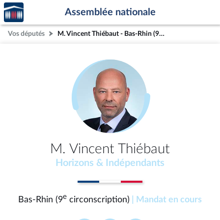
Accèder
Aller au contenu
Aller en bas de la page
Assemblée nationale
à la
page
Vos députés
M. Vincent Thiébaut - Bas-Rhin (9e circonscription)
d'accueil
M. Vincent Thiébaut
Horizons & Indépendants
e
Bas-Rhin (9
circonscription)
| Mandat en cours