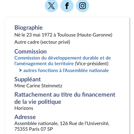
Voir
Voir
Voir
la
la
la
page
page
page
Twitter
Facebook
Instagram
Biographie
Né le 23 mai 1972 à Toulouse (Haute-Garonne)
Autre cadre (secteur privé)
Commission
Commission du développement durable et de
l'aménagement du territoire
(Vice-président)
autres fonctions à l'Assemblée nationale
Suppléant
Mme Carine Steinmetz
Rattachement au titre du financement
de la vie politique
Horizons
Adresse
Assemblée nationale, 126 Rue de l'Université,
75355 Paris 07 SP