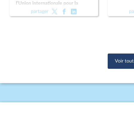
l’Union internationale pour la
conservation de la nature (UICN)
partager
pa
Voir tout