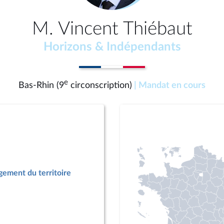
M. Vincent Thiébaut
Horizons & Indépendants
e
Bas-Rhin (9
circonscription)
| Mandat en cours
ement du territoire