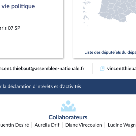
vie politique
aris 07 SP
Liste des député(e)s du dé
ncent.thiebaut@assemblee-nationale.fr
vincentthieba
 la déclaration d'intérêts et d'activités
Collaborateurs
uentin Desiré
Aurélia Drif
Diane Virecoulon
Ludine Wagn