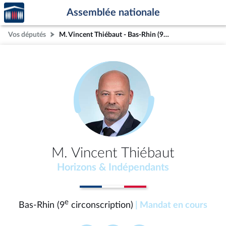
Accèder
Aller au contenu
Aller en bas de la page
Assemblée nationale
à la
page
Vos députés
M. Vincent Thiébaut - Bas-Rhin (9e circonscription)
d'accueil
M. Vincent Thiébaut
Horizons & Indépendants
e
Bas-Rhin (9
circonscription)
| Mandat en cours