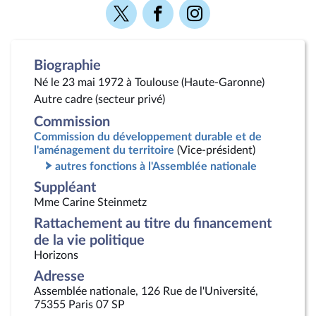
Voir
Voir
Voir
la
la
la
page
page
page
Twitter
Facebook
Instagram
Biographie
Né le 23 mai 1972 à Toulouse (Haute-Garonne)
Autre cadre (secteur privé)
Commission
Commission du développement durable et de
l'aménagement du territoire
(Vice-président)
autres fonctions à l'Assemblée nationale
Suppléant
Mme Carine Steinmetz
Rattachement au titre du financement
de la vie politique
Horizons
Adresse
Assemblée nationale, 126 Rue de l'Université,
75355 Paris 07 SP