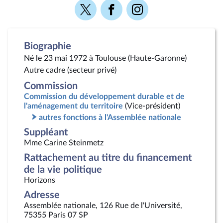
Voir
Voir
Voir
la
la
la
page
page
page
Twitter
Facebook
Instagram
Biographie
Né le 23 mai 1972 à Toulouse (Haute-Garonne)
Autre cadre (secteur privé)
Commission
Commission du développement durable et de
l'aménagement du territoire
(Vice-président)
autres fonctions à l'Assemblée nationale
Suppléant
Mme Carine Steinmetz
Rattachement au titre du financement
de la vie politique
Horizons
Adresse
Assemblée nationale, 126 Rue de l'Université,
75355 Paris 07 SP