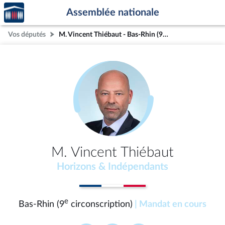
Accèder
Aller au contenu
Aller en bas de la page
Assemblée nationale
à la
page
Vos députés
M. Vincent Thiébaut - Bas-Rhin (9e circonscription)
d'accueil
M. Vincent Thiébaut
Horizons & Indépendants
e
Bas-Rhin (9
circonscription)
| Mandat en cours