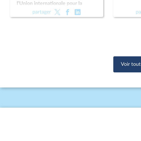
l’Union internationale pour la
conservation de la nature (UICN)
partager
pa
Voir tout