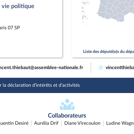
vie politique
aris 07 SP
Liste des député(e)s du dé
ncent.thiebaut@assemblee-nationale.fr
vincentthieba
 la déclaration d'intérêts et d'activités
Collaborateurs
uentin Desiré
Aurélia Drif
Diane Virecoulon
Ludine Wagn