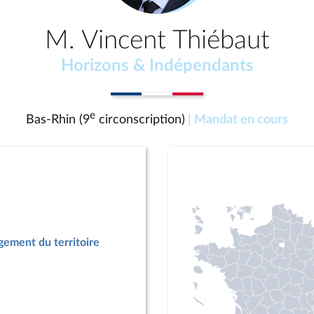
M. Vincent Thiébaut
Horizons & Indépendants
e
Bas-Rhin (9
circonscription)
| Mandat en cours
ement du territoire